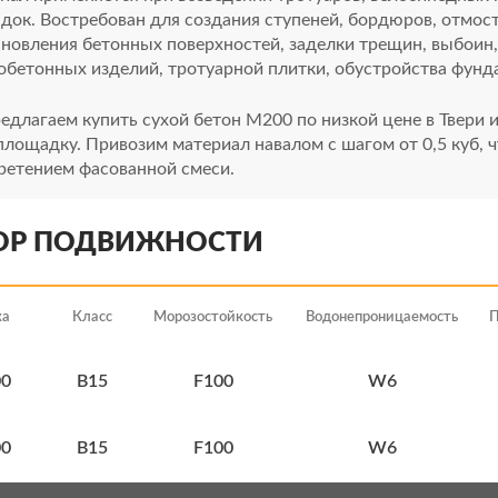
док. Востребован для создания ступеней, бордюров, отмост
ановления бетонных поверхностей, заделки трещин, выбоин,
обетонных изделий, тротуарной плитки, обустройства фунд
длагаем купить сухой бетон М200 по низкой цене в Твери и
лощадку. Привозим материал навалом с шагом от 0,5 куб, ч
ретением фасованной смеси.
ОР ПОДВИЖНОСТИ
ка
Класс
Морозостойкость
Водонепроницаемость
П
0
В15
F100
W6
0
В15
F100
W6