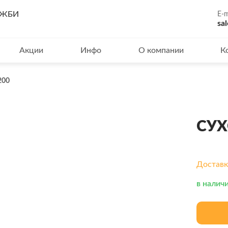
и ЖБИ
E-m
sa
Акции
Инфо
О компании
К
200
СУХ
Доставка
в налич