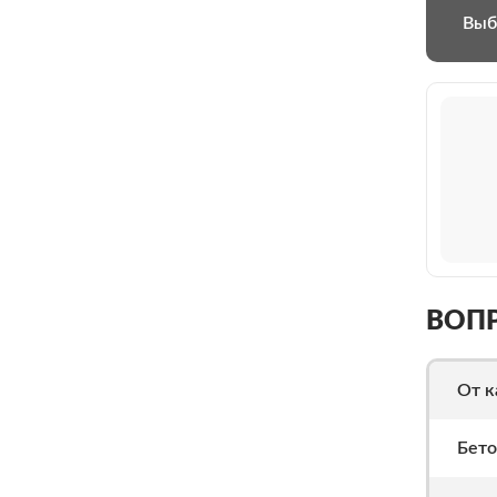
Выб
ВОП
От к
Бето