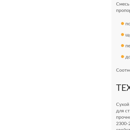
Смесь
пропо
п
щ
пе
д
Соотно
ТЕ
Сухой
для с
прочно
2300-
свойс