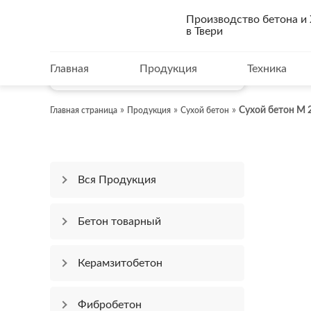
3
Производство бетона 
Цена:
4950
руб. за 1 м
с НДС
в Твери
ЗАКАЗАТЬ
Главная
Продукция
Техника
»
»
»
Сухой бетон М 
Главная страница
Продукция
Сухой бетон
Вся Продукция
Бетон товарный
Керамзитобетон
Фибробетон