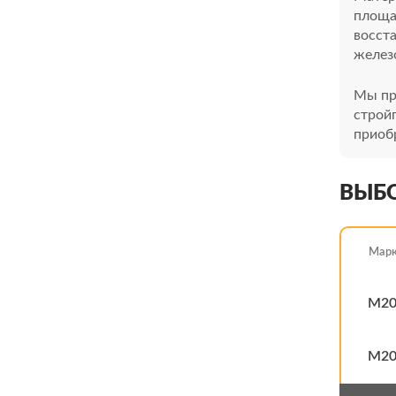
площа
восст
желез
Мы пре
стройп
приоб
ВЫБ
Мар
М20
М20