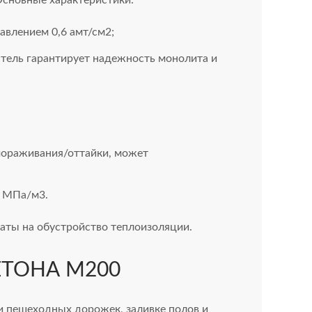
влением 0,6 амт/см2;
атель гарантирует надежность монолита и
мораживания/оттайки, может
0 МПа/м3.
аты на обустройство теплоизоляции.
ЕТОНА М200
и пешеходных дорожек, заливке полов и