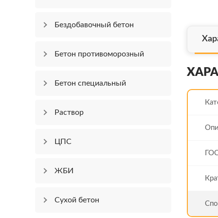
Бездобавочный бетон
Хар
Бетон противоморозный
ХАР
Бетон специальный
Кат
Раствор
Опи
ЦПС
ГО
ЖБИ
Кра
Сухой бетон
Спо