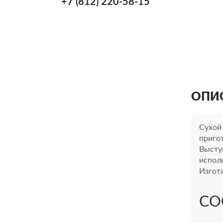
+7 (812) 220-58-15
ОПИ
Сухой
приго
Высту
испол
Изгот
СО