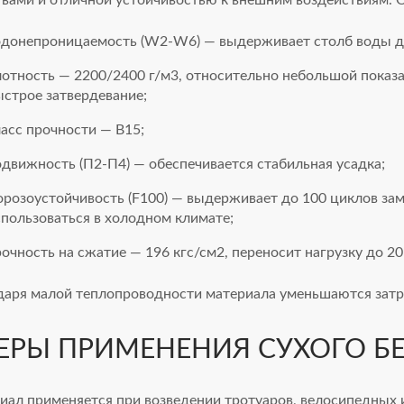
одонепроницаемость (W2-W6) — выдерживает столб воды да
лотность — 2200/2400 г/м3, относительно небольшой показ
ыстрое затвердевание;
асс прочности — В15;
одвижность (П2-П4) — обеспечивается стабильная усадка;
орозоустойчивость (F100) — выдерживает до 100 циклов за
спользоваться в холодном климате;
очность на сжатие — 196 кгс/см2, переносит нагрузку до 2
даря малой теплопроводности материала уменьшаются затр
ЕРЫ ПРИМЕНЕНИЯ СУХОГО Б
иал применяется при возведении тротуаров, велосипедных 