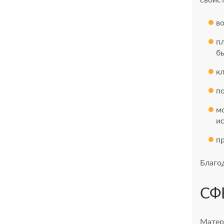
в
п
б
кл
п
м
и
пр
Благо
СФ
Матер