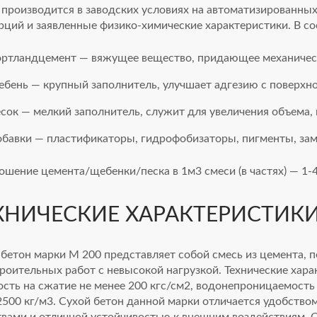
 производится в заводских условиях на автоматизированны
рций и заявленные физико-химические характеристики. В с
ортландцемент — вяжущее вещество, придающее механичес
ебень — крупный заполнитель, улучшает адгезию с поверхно
сок — мелкий заполнитель, служит для увеличения объема, 
обавки — пластификаторы, гидрофобизаторы, пигменты, зам
шение цемента/щебенки/песка в 1м3 смеси (в частях) — 1-4,
ХНИЧЕСКИЕ ХАРАКТЕРИСТИК
 бетон марки М 200 представляет собой смесь из цемента, 
троительных работ с невысокой нагрузкой. Технические хар
сть на сжатие не менее 200 кгс/см2, водонепроницаемость
2500 кг/м3. Сухой бетон данной марки отличается удобств
твами и отличной устойчивостью к внешним воздействиям. 